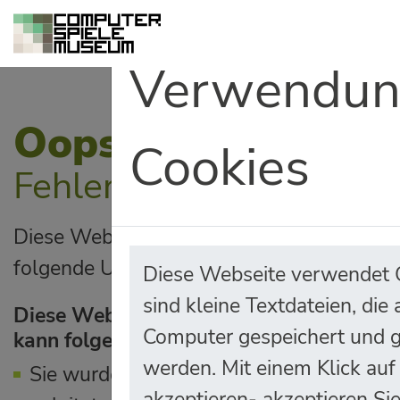
Verwendun
Oops!
Cookies
Fehlerhafter Seitenaufr
Diese Webseite wurde mit falschen Param
folgende Ursachen haben:
Diese Webseite verwendet 
sind kleine Textdateien, die
Diese Webseite wurde mit falschen Para
Computer gespeichert und 
kann folgende Ursachen haben:
werden. Mit einem Klick auf
Sie wurden über einen manipulierten Lin
akzeptieren- akzeptieren Si