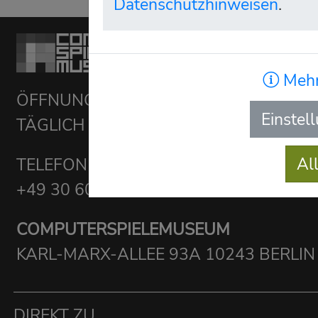
Datenschutzhinweisen
.
Mehr
ÖFFNUNGSZEITEN:
Einstel
TÄGLICH 10-20 UHR
Al
TELEFON BESUCHERSERVICE:
+49 30 6098 8577
COMPUTERSPIELEMUSEUM
KARL-MARX-ALLEE 93A 10243 BERLIN
DIREKT ZU