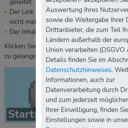
geleitet.
Auswertung Ihres Nutzerve
Der Link enthielt falsche Parameter, die
sowie die Weitergabe Ihrer
nicht mehr unterstützt.
Drittanbieter, die zum Teil I
Der Inhalt des Links ist nicht mehr vorh
Ländern außerhalb der euro
Klicken Sie bitte auf den unten stehenden 
Union verarbeiten (DSGVO A
zu gelangen:
Details finden Sie im Abschn
Datenschutzhinweises
. Wei
Informationen, auch zur
Datenverarbeitung durch Dri
und zum jederzeit mögliche
Ihrer Einwilligung, finden Si
Startseite
Einstellungen sowie in unse