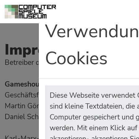
Verwendun
Impressum
Cookies
Betreiber des Angebotes:
Gameshouse gGmbH
Geschäftsführer:
Diese Webseite verwendet 
Martin Görlich
sind kleine Textdateien, die
Daniel Schötz
Computer gespeichert und 
werden. Mit einem Klick auf
Karl-Marx-Allee 93a
akzeptieren- akzeptieren Si