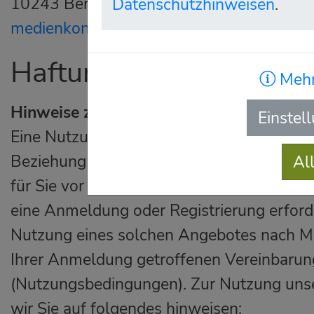
10243 Berlin
Datenschutzhinweisen
.
medienkontakt@computerspielemuseum.
Haftungsausschluss
Mehr
Hinweise zur Nutzung unseres Angebote
Einstel
Eine Nutzung unseres Angebotes begründe
Beziehung zwischen Ihnen als Nutzer und 
Al
für Sie vor der Nutzung unseres Angebote
eine Anmeldung oder Registrierung erforderl
Nutzung eines solchen Angebotes nach 
Ihrer Anmeldung getroffenen Vereinbaru
(Nutzungsbedingungen). Zur Nutzung un
wir Sie auf folgendes hinweisen: