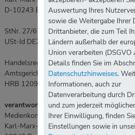
D-10243 Berlin
Auswertung Ihres Nutzerve
sowie die Weitergabe Ihrer
StNr. 27/613/01905
Drittanbieter, die zum Teil I
USt-Id DE268307474
Ländern außerhalb der euro
Union verarbeiten (DSGVO A
Handelsregister
Details finden Sie im Abschn
Amtsgericht Charlottenburg
Datenschutzhinweises
. Wei
HRB 120986
Informationen, auch zur
Datenverarbeitung durch Dri
verantwortlich für journalistisch-redaktio
und zum jederzeit mögliche
Medienkontakt
Ihrer Einwilligung, finden Si
Karl-Marx-Allee 93a
Einstellungen sowie in unse