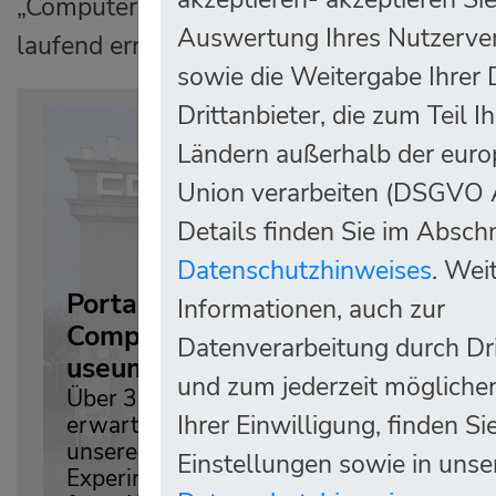
„Computerspiele. Evolution eines Mediums
Auswertung Ihres Nutzerve
laufend erneuert und erweitert.
sowie die Weitergabe Ihrer
Drittanbieter, die zum Teil I
Ländern außerhalb der euro
Union verarbeiten (DSGVO A
Details finden Sie im Abschn
Datenschutzhinweises
. Wei
Portal des
Informationen, auch zur
Computerspielem
Datenverarbeitung durch Dri
useums
und zum jederzeit mögliche
Über 300 Exponate
Ihrer Einwilligung, finden Si
erwarten Sie in
unserer Spiel- und
Einstellungen sowie in unse
Experimentierlandscha