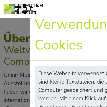
Verwendun
Über das Museum
Cookies
Weltweit erstes
Computerspielemuseu
Diese Webseite verwendet 
Unser Museum eröffnete 1997 in Berlin di
sind kleine Textdateien, die
Ausstellung zur digitalen interaktiven Un
Computer gespeichert und 
haben wir die Entwicklung des Mediums in
werden. Mit einem Klick auf
internationalen Ausstellungen begleitet.
akzeptieren- akzeptieren Si