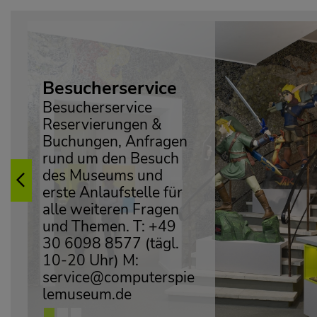
Martin Görlich
Geschäftsführer.
Anfragen zu
Previous
Verwaltung,
Bewerbungen,
Vermietung gerne an T:
+49 (0)30 311 648 78
M:
martin.goerlich@comp
uterspielemuseum.de